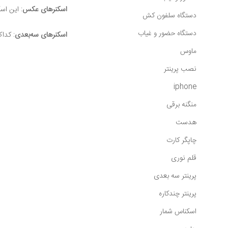
اسکنرهای عکس
: این اس
دستگاه سلفون کش
دستگاه حضور و غیاب
اسکنرهای سه‌بعدی
: کدا
ماوس
نصب پرینتر
iphone
منگنه برقی
هدست
چاپگر کارت
قلم نوری
پرینتر سه بعدی
پرینتر چندکاره
اسکناس شمار