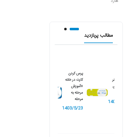
هارد
مطالب پربازدید
پرس کردن
نصب اسکنر
کارت در خانه
کانن بر روی
+آموزش
کامپیوتر
مرحله به
مرحله
1402/10/9
1403/5/23