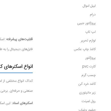
لیبل اموال
درام
پروژکتور جیبی
لپ تاپ
قابلیت‌های پیشرفته
لوازم تحریر
کاغذ چاپ عکس
فایل‌های دیجیتال را به
پروژکتور
انواع اسکنرهای ک
کارت pvc
چسب گرم
کداک انواع مختلفی از اس
کاغد خرد کن
صنعتی و حرفه‌ای. برخی ا
زیر مانیتوری
رول لمینت
اسکنرهای اسناد
: این اسک
حضور وغیاب