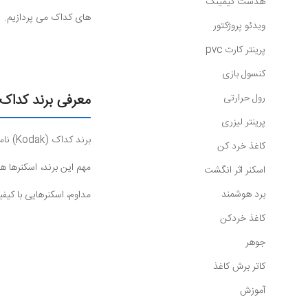
هدست گیمینگ
های کداک می پردازیم.
ویدئو پروژکتور
پرینتر کارت pvc
کنسول بازی
معرفی برند کداک
رول حرارتی
پرینتر لیزری
برند 
کاغذ خرد کن
مهم این برند، اسکنرها هس
اسکنر اثر انگشت
برد هوشمند
مداوم، اسکنرهایی با کیفی
کاغذ خردکن
جوهر
کاتر برش کاغذ
آموزش