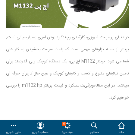
هدایا و ست مدیریتی
وایت برد و تابلو اعلانات
در دنیای پرسرعت امروزی، کارآمدی وچندکاره بودن امری بسیار حیاتی است.
مقایسه
محصولات مورد علاقه
پرینتر از جمله ابزارهای مهمی است که باعث سرعت بخشیدن به کار های
دسترسی کاربری
حساب کاربری
شما می شود. پرینتر M1132 اچ ‌پی، یک دستگاه کوچک ولی قدرتمند برای
تامین نیازهای متنوع و کسب و کارهای کوچک و عین حال کاربران حرفه ای
میباشد. در این مقاله،ویژگی‌ها،عملکرد و قیمت پرینتر m1132 hp را بررسی
خواهیم کرد.
0
معرفی پرینتر چندکاره M1132 اچ پی
خانه
جستجو
سبد خرید
حساب کاربری
منوی کاربری