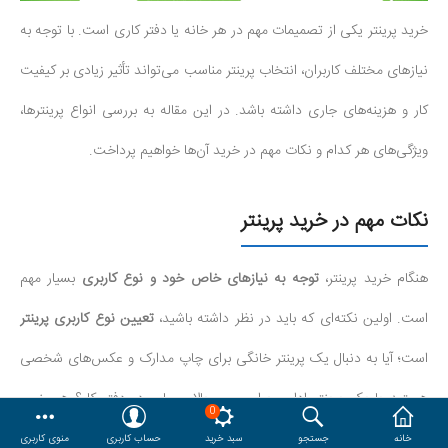
خرید پرینتر یکی از تصمیمات مهم در هر خانه یا دفتر کاری است. با توجه به
هدایا و ست مدیریتی
نیازهای مختلف کاربران، انتخاب پرینتر مناسب می‌تواند تأثیر زیادی بر کیفیت
وایت برد و تابلو اعلانات
کار و هزینه‌های جاری داشته باشد. در این مقاله به بررسی انواع پرینترها،
ویژگی‌های هر کدام و نکات مهم در خرید آن‌ها خواهیم پرداخت.
مقایسه
محصولات مورد علاقه
دسترسی کاربری
حساب کاربری
نکات مهم در خرید پرینتر
هنگام خرید پرینتر،
توجه به نیازهای خاص خود و نوع کاربری
بسیار مهم
است. اولین نکته‌ای که باید در نظر داشته باشید،
تعیین نوع کاربری پرینتر
است؛ آیا به دنبال یک پرینتر خانگی برای چاپ مدارک و عکس‌های شخصی
هستید یا یک پرینتر اداری برای حجم بالای چاپ در دفتر کار؟ همچنین،
0
بررسی
حجم چاپ ماهانه و نوع مدارکی که قصد چاپ آن‌ها را دارید
،
خانه
جستجو
سبد خرید
حساب کاربری
منوی کاربری