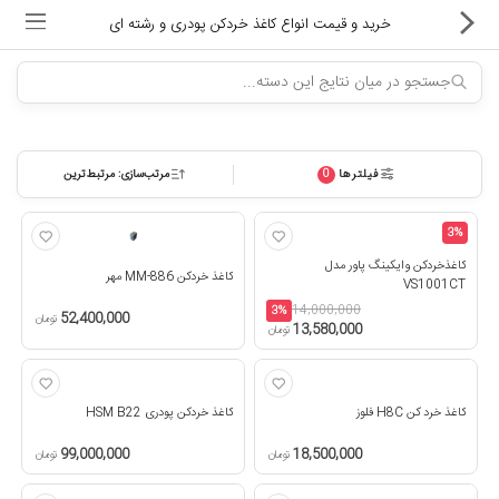
خرید و قیمت انواع کاغذ خردکن پودری و رشته ای
فیلترها
مرتب‌سازی: مرتبط‌ترین
0
ماشین های اداری
کالای دیجیتال
3%
کاغذخردکن وایکینگ پاور مدل
کاغذ خردکن MM-886 مهر
لوازم التحریر
VS1001CT
14,000,000
3%
52,400,000
تومان
13,580,000
تومان
کارتریج و تونر
تجهیزات فروشگاهی و بانکی
کاغذ خرد کن H8C فلوز
کاغذ خردکن پودری HSM B22
دستگاه صحافی و پرس
99,000,000
18,500,000
تومان
تومان
ماشین حساب