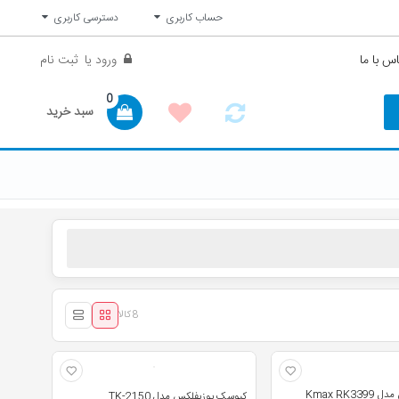
حساب کاربری
دسترسی کاربری
س با ما
ورود
یا
ثبت نام
0
سبد خرید
8 کالا
Kmax RK
کیوسک پوزیفلکس مدل TK-2150