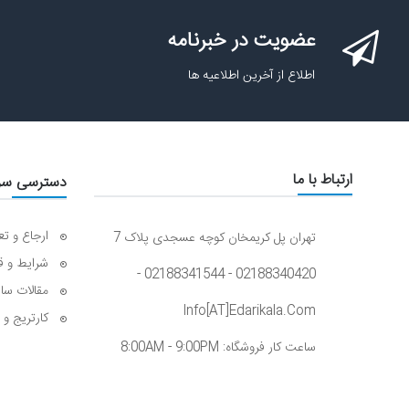
عضویت در خبرنامه
اطلاع از آخرین اطلاعیه ها
ارتباط با ما
دسترسی سر
ارجاع و تع
تهران پل کریمخان کوچه عسجدی پلاک 7
شرایط و ق
02188340420 - 02188341544 -
مقالات سا
Info[AT]edarikala.com
کارتریج و 
ساعت کار فروشگاه: 8:00AM - 9:00PM