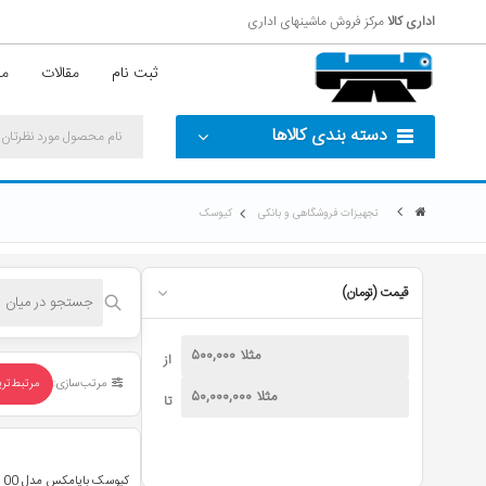
اداری کالا
مرکز فروش ماشینهای اداری
ثبت نام
مقالات
مش
دسته بندی کالاها
تجهیزات فروشگاهی و بانکی
کیوسک
قیمت (تومان)
از
مرتب‌سازی:
مرتبط‌تر
تا
کیوسک بایامکس مدل Kmax Core i3-7100