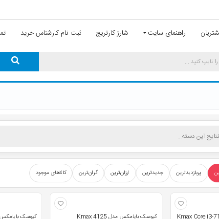
تریان
راهنمای سایت
شارژ کارتریج
ثبت نام کارشناس خرید
تما
ین
پربازدیدترین
جدیدترین
ارزان‌ترین
گران‌ترین
کالاهای موجود
کیوسک بایامکس مدل Kmax 4125
کیوسک بایامکس مدل 3399