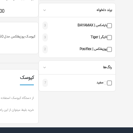
برند دلخواه
00
بایامکس | BAYAMAX
3
کیوسک پوزیفلکس مدل TK-3250
تایگر | Tiger
3
پوزیفلکس | Posiflex
2
رنگ‌ها
کیوسک
سفید
7
از دستگاه کیوسک استفاده ها
خرید بلیط میتوان از این را