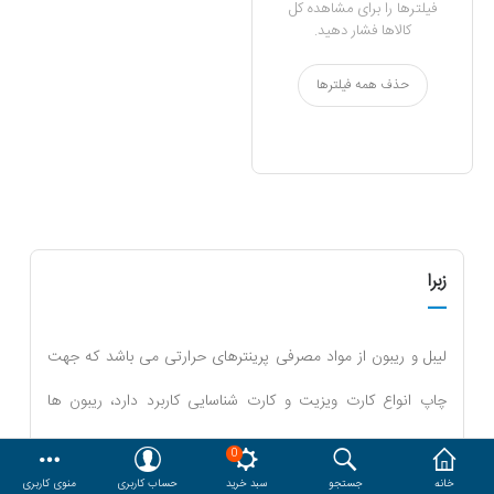
فیلترها را برای مشاهده کل
کالاها فشار دهید.
هدایا و ست مدیریتی
حذف همه فیلترها
وایت برد و تابلو اعلانات
مقایسه
محصولات مورد علاقه
دسترسی کاربری
حساب کاربری
زبرا
لیبل و ریبون از مواد مصرفی پرینترهای حرارتی می باشد که جهت
چاپ انواع کارت ویزیت و کارت شناسایی کاربرد دارد، ریبون ها
وظیفه انتقال اطلاعات چاپی را بر عهده دارند و در انواع مختلف چاپ
0
بیشتر نشان بده
خانه
جستجو
سبد خرید
حساب کاربری
منوی کاربری
تک رنگ (سیاه وسفید) و چاپ رنگی مورد استفاده قرار می گیرند.