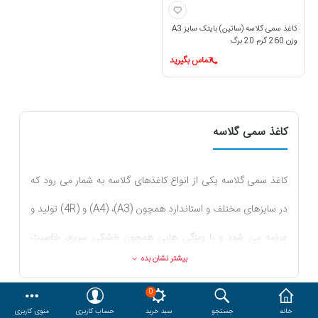
هدایا و ست مدیریتی
کاغذ سمی گلاسه (ساتین) بایتک سایز A3
وزن 260 گرم 20 برگ
وایت برد و تابلو اعلانات
تماس بگیرید
مقایسه
محصولات مورد علاقه
کاغذ سمی گلاسه
دسترسی کاربری
حساب کاربری
کاغذ سمی گلاسه یکی از انواع کاغذهای گلاسه به شمار می رود که
در سایزهای مختلف و استاندارد همچون (A3)، (A4) و (4R) تولید و
عرضه می شود و با ویژگی هایی همچون خشکی سریع، خاصیت
بیشتر نشان بده
ضد آب و ضد لکه بودن، شفافیت بالا، با تمامی پرینترهایی که کاغذ
0
کش قدرتمند دارند، مانند پرینترهای 6 رنگ اپسون سازگاری کامل
خانه
جستجو
سبد خرید
حساب کاربری
منوی کاربری