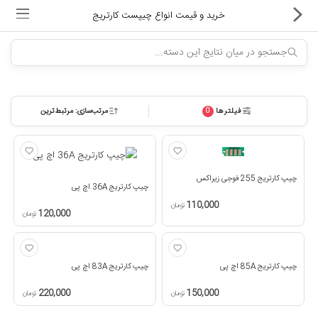
خرید و قیمت انواع چیپست کارتریج
فیلترها
مرتب‌سازی: مرتبط‌ترین
0
ماشین های اداری
کالای دیجیتال
چیپ کارتریج 255 فوجی زیراکس
لوازم التحریر
چیپ کارتریج 36A اچ پی
110,000
تومان
کارتریج و تونر
120,000
تومان
تجهیزات فروشگاهی و بانکی
چیپ کارتریج 85A اچ پی
چیپ کارتریج 83A اچ پی
دستگاه صحافی و پرس
220,000
150,000
تومان
تومان
ماشین حساب