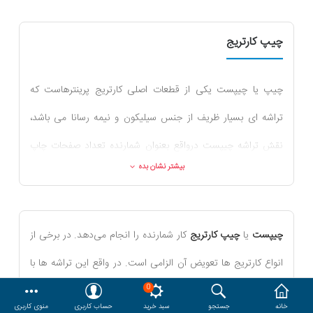
هدایا و ست مدیریتی
چیپ کارتریج
وایت برد و تابلو اعلانات
چیپ یا چیپست یکی از قطعات اصلی کارتریج پرینترهاست که
مقایسه
محصولات مورد علاقه
تراشه ای بسیار ظریف از جنس سیلیکون و نیمه رسانا می باشد،
دسترسی کاربری
حساب کاربری
نقش تراشه چیپست درواقع بعنوان شمارنده تعداد صفحات چاپ
بیشتر نشان بده
شده توسط چاپگر یا دستگاه کپی بوده و علاوه بر آن وظیفه تشخیص
سالم بودن کارتریج را نیز بعهده دارد، بطوریکه اگر کارتریج قدرت
چاپ نداشته باشد، تراشه چیپست پیغام ارور یا خطا را به سیستم
چیپست
یا
چیپ کارتریج
کار شمارنده را انجام می‌دهد. در برخی از
منتقل می کند، ناگفته نماند که تراشه چیپست در هر بار شارژ و
انواع کارتریج ها تعویض آن الزامی است. در واقع این تراشه ها با
عوض کردن کارتریج، باید تعویض گردد.
0
دانستن تعداد قطرات جوهری که تا کنون برای چاپ استفاده شده
خانه
جستجو
سبد خرید
حساب کاربری
منوی کاربری