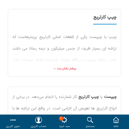
هدایا و ست مدیریتی
چیپ کارتریج
وایت برد و تابلو اعلانات
چیپ یا چیپست یکی از قطعات اصلی کارتریج پرینترهاست که
مقایسه
محصولات مورد علاقه
تراشه ای بسیار ظریف از جنس سیلیکون و نیمه رسانا می باشد،
دسترسی کاربری
حساب کاربری
نقش تراشه چیپست درواقع بعنوان شمارنده تعداد صفحات چاپ
بیشتر نشان بده
شده توسط چاپگر یا دستگاه کپی بوده و علاوه بر آن وظیفه تشخیص
سالم بودن کارتریج را نیز بعهده دارد، بطوریکه اگر کارتریج قدرت
چاپ نداشته باشد، تراشه چیپست پیغام ارور یا خطا را به سیستم
چیپست
یا
چیپ کارتریج
کار شمارنده را انجام می‌دهد. در برخی از
منتقل می کند، ناگفته نماند که تراشه چیپست در هر بار شارژ و
انواع کارتریج ها تعویض آن الزامی است. در واقع این تراشه ها با
عوض کردن کارتریج، باید تعویض گردد.
0
دانستن تعداد قطرات جوهری که تا کنون برای چاپ استفاده شده
خانه
جستجو
سبد خرید
حساب کاربری
منوی کاربری