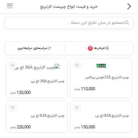
خرید و قیمت انواع چیپست کارتریج
فیلترها
مرتب‌سازی: مرتبط‌ترین
0
ماشین های اداری
کالای دیجیتال
چیپ کارتریج 255 فوجی زیراکس
لوازم التحریر
چیپ کارتریج 36A اچ پی
110,000
تومان
کارتریج و تونر
120,000
تومان
تجهیزات فروشگاهی و بانکی
چیپ کارتریج 85A اچ پی
چیپ کارتریج 83A اچ پی
دستگاه صحافی و پرس
220,000
150,000
تومان
تومان
ماشین حساب