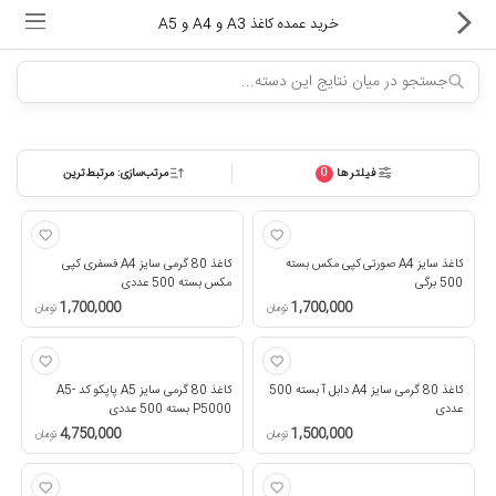
خرید عمده کاغذ A3 و A4 و A5
فیلترها
مرتب‌سازی: مرتبط‌ترین
0
ماشین های اداری
کالای دیجیتال
کاغذ سایز A4 صورتی کپی مکس بسته
کاغذ 80 گرمی سایز A4 فسفری کپی
لوازم التحریر
500 برگی
مکس بسته 500 عددی
1,700,000
1,700,000
تومان
تومان
کارتریج و تونر
تجهیزات فروشگاهی و بانکی
کاغذ 80 گرمی سایز A4 دابل آ بسته 500
کاغذ 80 گرمی سایز A5 پاپکو کد A5-
عددی
P5000 بسته 500 عددی
دستگاه صحافی و پرس
1,500,000
4,750,000
تومان
تومان
ماشین حساب