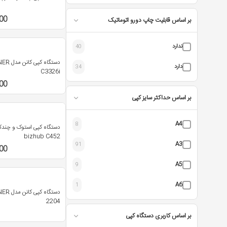
00
بر اساس قابلیت چاپ دورو اتوماتیک
ندارد
40
دستگاه ک
دارد
34
C3326i
00
بر اساس حداکثر سایز کپی
A4
8
دستگاه کپی استوک و چندکا
bizhub C452
A3
91
00
A5
9
A6
1
دستگاه ک
2204
بر اساس کاربری دستگاه کپی