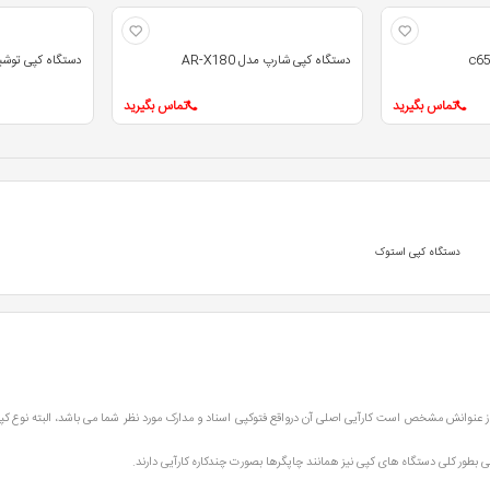
دستگاه کپی شارپ مدل AR-X180
دستگاه کپی توشیبا مدل 09A
تماس بگیرید
تماس بگیرید
دستگاه کپی استوک
از عنوانش مشخص است کارآیی اصلی آن درواقع فتوکپی اسناد و مدارک مورد نظر شما می باشد، البته نوع 
 بطور کلی دستگاه های کپی نیز همانند چاپگرها بصورت چندکاره کارآیی دارند.