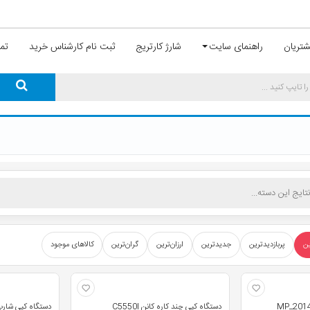
تریان
راهنمای سایت
شارژ کارتریج
ثبت نام کارشناس خرید
تما
ین
پربازدیدترین
جدیدترین
ارزان‌ترین
گران‌ترین
کالاهای موجود
دستگاه کپی چند کاره کانن C5550I
دستگاه کپی شارپ مدل N