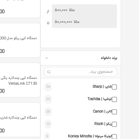
از
00
تا
دستگاه کپی ریکو مدل IM-4000
00
برند دلخواه
دستگاه کپی چندکاره رنگی
VersaLink C7130
شارپ | Sharp
54
00
توشیبا | Toshiba
35
کانن | Canon
28
دستگاه کپی چندکاره شارپ مدل 22
ریکو | Ricoh
13
00
کونیکا مینولتا | Konica Minolta
9