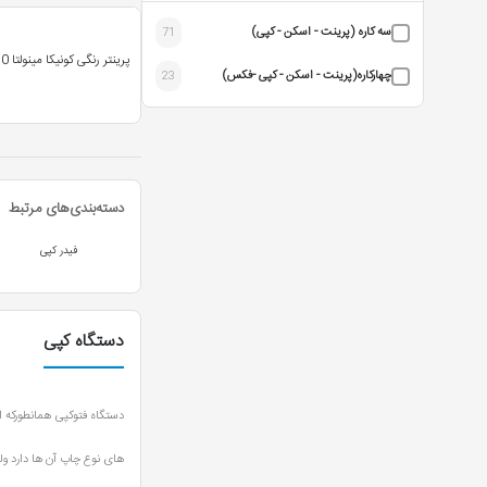
سه کاره (پرینت - اسکن - کپی)
71
پرینتر رنگی کونیکا مینولتا c650
چهارکاره(پرینت - اسکن - کپی -فکس)
23
دسته‌بندی‌های مرتبط
فیدر کپی
دستگاه کپی
دستگاه فتوکپی همانطورکه 
های نوع چاپ آن ها دارد ولی