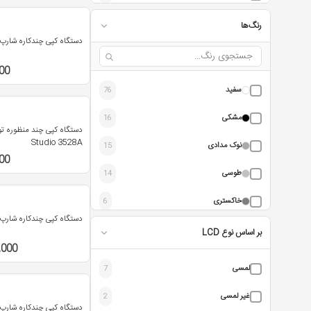
زیراکس | Xerox
1
رنگ‌ها
دستگاه کپی چندکاره شارپ مدل 20
00
سفید
76
مشکی
16
Studio 3528A
نوک مدادی
15
00
طوسی
14
خاکستری
6
دستگاه کپی چندکاره شارپ مدل 55
کرم
1
بر اساس نوع LCD
,000
نقره ای
1
لمسی
7
غیر لمسی
2
دستگاه کپی چندکاره شارپ مدل 0