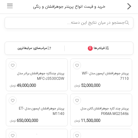
خرید و قیمت انواع پرینتر جوهرافشان و رنگی
فیلترها
مرتب‌سازی: مرتبط‌ترین
0
ماشین های اداری
کالای دیجیتال
پرینتر جوهرافشان اپسون مدل WF-
پرینتر چندکاره جوهرافشان برادر مدل
لوازم التحریر
MFC-J3530CDW
7110
49,000,000
52,000,000
تومان
تومان
کارتریج و تونر
تجهیزات فروشگاهی و بانکی
پرینتر چند کاره جوهرافشان کانن مدل
پرینتر جوهرافشان اپسون مدل ET-
M1140
PIXMA MG2546s
دستگاه صحافی و پرس
11,500,000
650,000,000
تومان
تومان
ماشین حساب