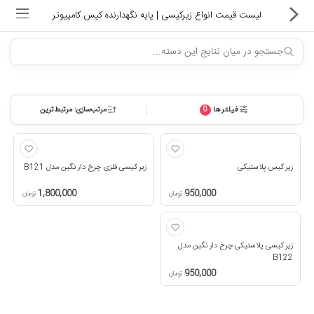
لیست قیمت انواع زیرکیسی | پایه نگهدارنده کیس کامپیوتر
فیلترها
مرتب‌سازی: مرتبط‌ترین
0
ماشین های اداری
کالای دیجیتال
زیر کیس پلاستیکی
زیر کیسی فلزی چرخ دار نگین مدل B121
لوازم التحریر
1,800,000
950,000
تومان
تومان
کارتریج و تونر
تجهیزات فروشگاهی و بانکی
زیر کیسی پلاستیکی چرخ دار نگین مدل
B122
950,000
دستگاه صحافی و پرس
تومان
ماشین حساب