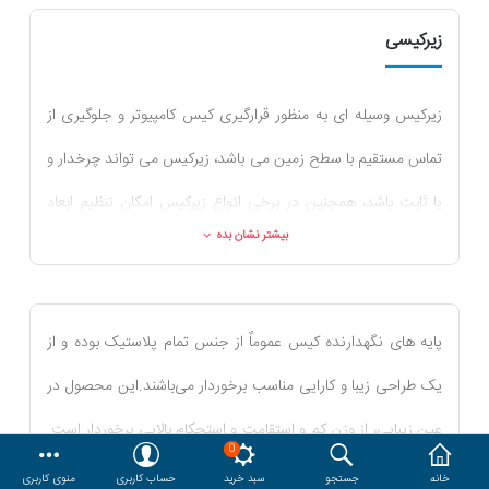
زیرکیسی
هدایا و ست مدیریتی
وایت برد و تابلو اعلانات
زیرکیس وسیله ای به منظور قرارگیری کیس کامپیوتر و جلوگیری از
تماس مستقیم با سطح زمین می باشد، زیرکیس می تواند چرخدار و
مقایسه
محصولات مورد علاقه
یا ثابت باشد، همچنین در برخی انواع زیرکیس امکان تنظیم ابعاد
دسترسی کاربری
حساب کاربری
بیشتر نشان بده
برای کیس ها با ابعاد بزرگتر وجود دارد، جهت خرید جدیدترین
زیرکیسی یا پایه نگهدارنده کیس کامپیوتر در جنس ها و مدل های
مختلف می توانید به وبسایت فروشگاه اینترنتی اداری کالا به آدرس
پایه های نگهدارنده کیس عموماٌ از جنس تمام پلاستیک بوده و از
www.edarikala.com
مراجعه نمائید.
یک طراحی زیبا و کارایی مناسب برخوردار می‌باشند.این محصول در
عین زیبایی، از وزن کم و استقامت و استحکام بالایی برخوردار است.
0
از این پایه زیر کیس جهت نگهداری کیس‌های کامپیوتر در مراکزی
بیشتر نشان بده
خانه
جستجو
سبد خرید
حساب کاربری
منوی کاربری