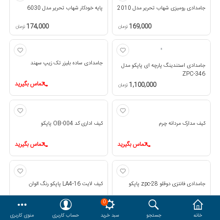
جامدادی رومیزی شهاب تحریر مدل 2010
پایه خودکار شهاب تحریر مدل 6030
هدایا و ست مدیریتی
174,000
169,000
تومان
تومان
وایت برد و تابلو اعلانات
جامدادی ساده بلیزر تک زیپ سهند
جامدادی استندینگ پارچه ای پاپکو مدل
مقایسه
محصولات مورد علاقه
ZPC-346
تماس بگیرید
1,100,000
تومان
دسترسی کاربری
حساب کاربری
کیف مدارک مردانه چرم
کیف اداری کد OB-004 پاپکو
تماس بگیرید
تماس بگیرید
جامدادی فانتزی دوقلو zpc-28 پاپکو
کیف لایت LA4-16 پاپکو رنگ الوان
0
تماس بگیرید
تماس بگیرید
خانه
جستجو
سبد خرید
حساب کاربری
منوی کاربری