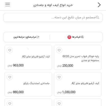
خرید انواع کیف، کوله و جامدادی
فیلترها
مرتب‌سازی: مرتبط‌ترین
0
ماشین های اداری
کالای دیجیتال
پایه خودکار شهاب تحریر مدل 6030
کیف آرشیو فابریانو سایز A3
لوازم التحریر
مجموعه دو عددی
963,000
250,000
تومان
تومان
کارتریج و تونر
تجهیزات فروشگاهی و بانکی
کیف آرشیو فابریانو سایز A2
جامدادی استندینگ پاپکو
880,000
1,030,000
دستگاه صحافی و پرس
تومان
تومان
ماشین حساب