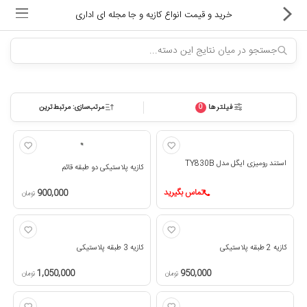
خرید و قیمت انواع کازیه و جا مجله ای اداری
فیلترها
مرتب‌سازی: مرتبط‌ترین
0
ماشین های اداری
کالای دیجیتال
استند رومیزی ایگل مدل TY830B
کازیه پلاستیکی دو طبقه قائم
لوازم التحریر
تماس بگیرید
900,000
تومان
کارتریج و تونر
تجهیزات فروشگاهی و بانکی
کازیه 2 طبقه پلاستیکی
کازیه 3 طبقه پلاستیکی
دستگاه صحافی و پرس
1,050,000
950,000
تومان
تومان
ماشین حساب