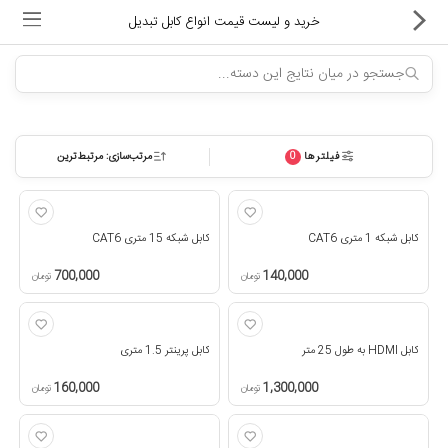
خرید و لیست قیمت انواع کابل تبدیل
فیلترها
مرتب‌سازی: مرتبط‌ترین
0
ماشین های اداری
کالای دیجیتال
کابل شبکه 1 متری CAT6
کابل شبکه 15 متری CAT6
لوازم التحریر
700,000
140,000
تومان
تومان
کارتریج و تونر
تجهیزات فروشگاهی و بانکی
کابل HDMI به طول 25 متر
کابل پرینتر 1.5 متری
160,000
1,300,000
تومان
تومان
دستگاه صحافی و پرس
ماشین حساب