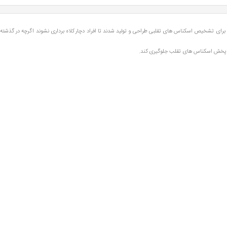
ازم برای تشخیص اسکناس های تقلبی طراحی و تولید شدند تا افراد دچار کلاه برداری نشوند اگرچه در 
 پخش اسکناس های تقلب جلوگیری کند.
بیشتر نشان بده
ا به دو صورت دستی و اتوماتیک امکان پذیر بوده و برندهایی همچون پروتک، کاتیگا، رمو، اکسیوم، دی تک
ثبت
یع
حساب کاربری
راهنما