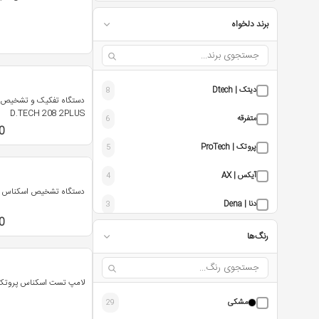
برند دلخواه
دیتک | Dtech
8
دستگاه تفکیک و تشخیص 
D.TECH 208 2PLUS
متفرقه
6
0
پروتک | ProTech
5
آیکس | AX
4
دستگاه تشخیص اسکناس DORS 230
دنا | Dena
3
0
کاتیگا | Catiga
3
رنگ‌ها
گلوری | Glory
2
لامپ تست اسکناس پروتک مدل
نگاه | Negah
1
مشکی
29
آ دی | AD
1