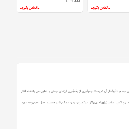
DL-1000
تماس بگیرید
تماس بگیرید
م و تاثیرگذار آن در بحث جلوگیری از بکارگیری ارزهای جعلی و تقلبی می باشند، اکثر
دستگاه های تست اسکناس با بهره مندی از قابلیت هایی همچون تشخیص اصالت انواع ارزها با تکنولوژی های لامپ نور ماورای بنفش و لامپ سفید (WaterMark) در کمترین زمان ممکن قادر هستند اصل بودن وجه مورد