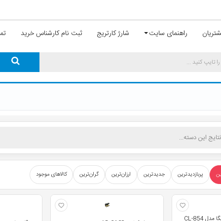
تریان
راهنمای سایت
شارژ کارتریج
ثبت نام کارشناس خرید
تما
ین
پربازدیدترین
جدیدترین
ارزان‌ترین
گران‌ترین
کالاهای موجود
ل CL-854