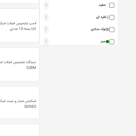
سفید
4
اسنایپر | Sniper
1
نقره ای
3
لامپ تشخیص اصالت اسکن
ماتسومورا | Matsumura
1
UV بسته 10 عددی
نوک مدادی
2
مکس | MAX
1
سبز
2
لایک سیس | Like
1
خاکستری
2
دایو | Daiyo
1
دستگاه تشخیص اصالت اس
آبی
1
528M
مسترورک | Master Work
1
قرمز
1
مگنر | Magner
1
بنفش
1
رمو | Remo
1
SERIES
آکسیوم | Axiom
1