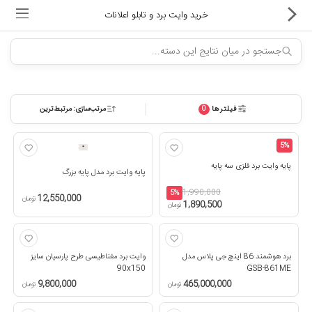
خرید وایت برد و تابلو اعلانات
فیلترها
مرتب‌سازی: مرتبط‌ترین
0
ماشین های اداری
کالای دیجیتال
5%
پایه وایت برد فلزی سه پایه
پایه وایت برد مدل پایه بزرگ
لوازم التحریر
1,990,000
5%
12,550,000
تومان
1,890,500
تومان
کارتریج و تونر
تجهیزات فروشگاهی و بانکی
برد هوشمند 86 اینچ جی پلاس مدل
وایت برد مغناطیسی طرح پارسیان سایز
90x150
GSB-861ME
دستگاه صحافی و پرس
9,800,000
465,000,000
تومان
تومان
ماشین حساب