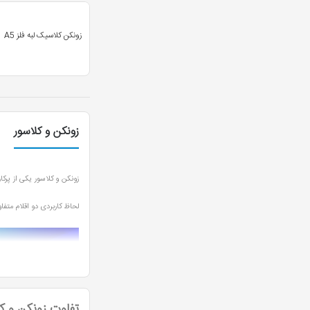
نوک مدادی
1
آلبالوئی
1
زونکن کلاسیک لبه فلز A5
بادمجانی
1
بژ
1
ذغالی
1
زونکن و کلاسور
دودی
1
عسلی
1
زونکن و کلاسور یکی از پرک
پرتغالی
1
لحاظ کاربردی دو اقلام متف
ونگه (قهوه ای سوخته)
1
آبی روشن
1
قهوه ای کدر
1
تفاوت زونکن و کل