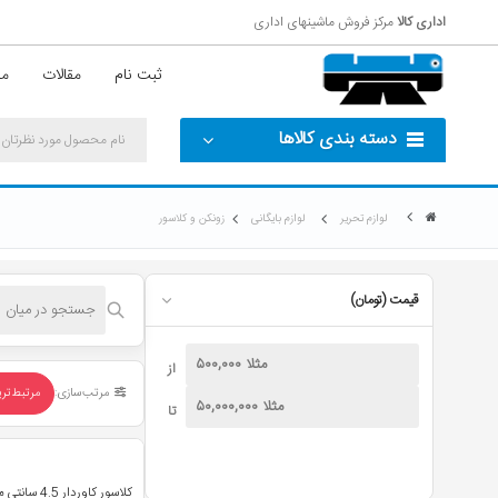
اداری کالا
مرکز فروش ماشینهای اداری
ثبت نام
مقالات
مش
دسته بندی کالاها
لوازم تحریر
لوازم بایگانی
زونکن و کلاسور
قیمت (تومان)
از
مرتب‌سازی:
مرتبط‌تر
تا