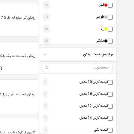
قرمز
33
سوپربایند | Superbind
1
طوسی
31
زونکن کی دبلیو لبه فلز 7.5 سانتی متری
متفرقه
1
زرد
30
مشکی
30
سبز
30
بر اساس قیمت زونکن
زونکن 4 سانت متالیک پاپکو کد A4-815BC
سفید
28
0
نارنجی
28
قیمت کارتن 10 عددی
3
بنفش
28
قیمت کارتن 16 عددی
زونکن 4 سانت مقوایی پاپکو کد A4-807
2
سرمه ای
25
قیمت کارتن 12 عددی
5
زرشکی
16
قیمت کارتن 24 عددی
7
صورتی
14
قیمت تکی
4
کلاسور کاتالوگ قاب دار پاپکو کد 4