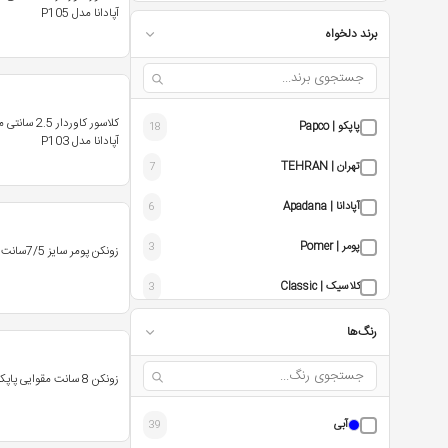
آپادانا مدل P105
برند دلخواه
پاپکو | Papco
18
آپادانا مدل P103
تهران | TEHRAN
7
آپادانا | Apadana
6
پومر | Pomer
3
زونکن پومر سایز 7/5سانت
کلاسیک | Classic
3
تک تحریر | TakTahrir
3
رنگ‌ها
ایگل | Eagle
2
زونکن 8 سانت مقوایی پاپکو کد A4-806
الفن | Elfen
2
آبی
39
کی دبلیو | KW
2