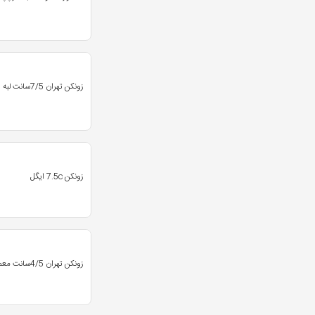
قهوه ای
11
قیمت کارتن 25 عددی
2
نقره ای
11
فیروزه ای
11
زونکن تهران 7/5سانت لبه فلز
یشمی
10
طلائی
7
سبز فسفری
7
کرم
5
زونکن 7.5c ایگل
مسی
5
گلبهی
4
سدری
3
زونکن تهران 4/5سانت معمولی
خاکستری
2