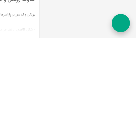
زونکن و کلاسور در پارامترها
-
شکل ظاهری:
از نظر طراح
در مقابل کلاسورها یا در 
شبیه D است.
استفاده می شود، دفتر کلاس
- نحوه باز و بسته شدن قفل
از مهمترین تولیدکنندگان اقل
عضویت در خبرنامه
اسناد را بایگانی کنید. نحوه
اطلاع از آخرین اطلاعیه ها
-
حلقه انگشتی:
کلیه زونکن
کاربرد ندارد. بعضی زونکن‌ها
-
کاربرد:
کلاسور یک گزینه من
ارتباط با ما
دسترسی سر
مدارک هم می توان از کلاسور
ارجاع و تع