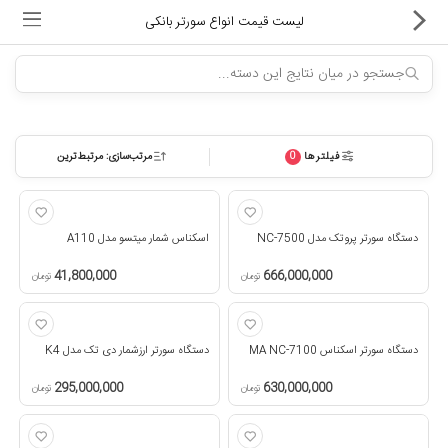
لیست قیمت انواع سورتر بانکی
فیلترها
مرتب‌سازی: مرتبط‌ترین
0
ماشین های اداری
کالای دیجیتال
دستگاه سورتر پروتک مدل NC-7500
اسکناس شمار میتسو مدل A110
لوازم التحریر
41,800,000
666,000,000
تومان
تومان
کارتریج و تونر
تجهیزات فروشگاهی و بانکی
دستگاه سورتر اسکناس MA NC-7100
دستگاه سورتر ارزشمار دی تک مدل K4
295,000,000
630,000,000
تومان
تومان
دستگاه صحافی و پرس
ماشین حساب