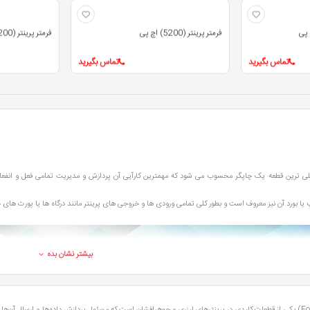
فرمتر پرینتر (5200) اچ پی
فرمتر پرینتر (1200) اچ پی اورجینال پک
تماس بگیرید
تماس بگیرید
لی ترین قطعه یک چاپگر محسوب می شود که مهمترین کارآیی آن پردازش و مدیریت تمامی فعل و انفع
 یا بورد آن نیز معروف است و بطور کلی تمامی ورودی ها و خروجی های پرینتر مانند درگاه ها یا پورت های 
بیشتر نشان بده