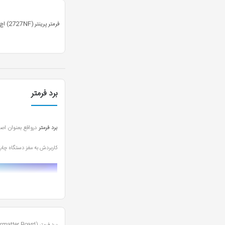
فرمتر پرینتر (2727NF) اچ پی
برد فرمتر
برد فرمتر
درواقع بعنوان اص
کاربردش به مغز دستگاه چاپ