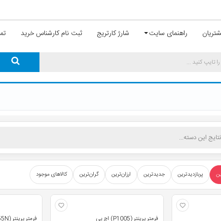
تریان
راهنمای سایت
شارژ کارتریج
ثبت نام کارشناس خرید
تما
ین
پربازدیدترین
جدیدترین
ارزان‌ترین
گران‌ترین
کالاهای موجود
فرمتر پرینتر (P1005) اچ پی
فرمتر پرینتر (2055N) اچ پی