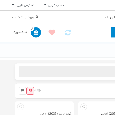
حساب کاربری
دسترسی کاربری
س با ما
ورود
یا
ثبت نام
0
سبد خرید
54 کالا
فرمتر پرینتر (2035) اچ پی