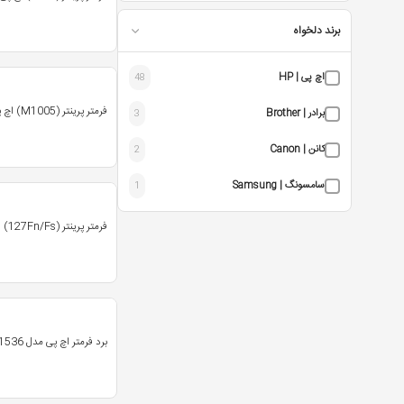
برند دلخواه
اچ پی | HP
48
فرمتر پرینتر (M1005) اچ پی
برادر | Brother
3
کانن | Canon
2
سامسونگ | Samsung
1
فرمتر پرینتر (127Fn/Fs) اچ پی
برد فرمتر اچ پی مدل M1536