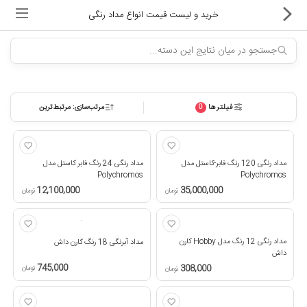
خرید و لیست قیمت انواع مداد رنگی
فیلترها
مرتب‌سازی: مرتبط‌ترین
0
ماشین های اداری
کالای دیجیتال
مداد رنگی 120 رنگ فابر-کاستل مدل
مداد رنگی 24 رنگ فابر کاستل مدل
لوازم التحریر
Polychromos
Polychromos
12,100,000
35,000,000
تومان
تومان
کارتریج و تونر
تجهیزات فروشگاهی و بانکی
مداد رنگی 12 رنگ مدل Hobby کارن
مداد آبرنگی 18 رنگ کارن داش
داش
745,000
دستگاه صحافی و پرس
308,000
تومان
تومان
ماشین حساب