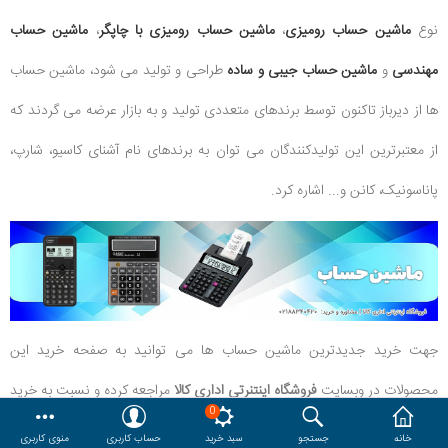
نوع
ماشین حساب رومیزی
،
ماشین حساب رومیزی با چاپگر
،
ماشین حساب
هدایا و ست مدیریتی
مهندسی
و
ماشین حساب جیبی و ساده
طراحی و تولید می شود، ماشین حساب
وایت برد و تابلو اعلانات
ها از دیرباز تاکنون توسط برندهای متعددی تولید و به بازار عرضه می گردند که
از معتبرترین این تولیدکنندگان می توان به برندهای نام آشنای کاسیو، شارپ،
مقایسه
محصولات مورد علاقه
پاناسونیک، کانن و... اشاره کرد.
دسترسی کاربری
حساب کاربری
جهت خرید جدیدترین ماشین حساب ها می توانید به صفحه خرید این
محصولات در وبسایت
فروشگاه اینتنرتی اداری کالا
مراجعه کرده و نسبت به خرید
0
این محصولات اقدام نمائید.
خانه
جستجو
سبد خرید
حساب کاربری
منوی کاربری